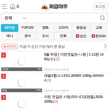
홈
로그인
테마관
TOP100
영화
드라마
동영상
교육
애니
유아
도서
만화
성인
한국AV
지금 이 순간 가장 많이 본 영상
8월 하영 [ 이런엿같은ㅅr랑 ] 1-12완 10
4.9G
1
80p 5.1
(0)
HD
704분
드라마 > 미니시리즈
재벌X형사 2.E01.260807.1080p.WANN
2.3G
2
A
(0)
FHD
65분
드라마 > 미니시리즈
이런 엿같은 사랑.E01~E12(완결).2026.
9.6G
3
1080p
(0)