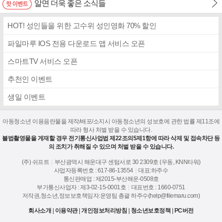
알면 더욱 좋은 소식들
HOT! 성인들을 위한 고수위 성인영화 70% 할인
파일마루 IOS 전용 다운로드 앱 서비스 오픈
스마트TV 서비스 오픈
추천인 이벤트
생일 이벤트
아동청소년 이용음란물을 제작/배포/소지시 아동청소년의 성보호에 관한 법률 제11조에
따라 형사 처벌 받을 수 있습니다.
불법촬영물을 게재할 경우 전기통신사업법 제22조의5제1항에 따라 삭제 및 접속차단 등
의 조치가 취해질 수 있으며 처벌 받을 수 있습니다.
(주) 쉬프트
|
부산광역시 해운대구 센텀서로 30 2309호 (우동, KNN타워)
사업자등록번호 : 617-86-13554
|
대표:하주수
통신판매업 : 제2015-부산해운-0508호
부가통신사업자 : 제3-02-15-0001호
|
대표번호 : 1660-0751
저작권,청소년,정보보호책임자:운영팀 총괄 하주수(help@filemaru.com)
회사소개
|
이용약관
|
개인정보처리방침
|
청소년보호정책
|
PC버전