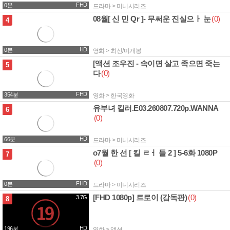
FHD
0분
드라마 > 미니시리즈
08월[ 신 민 Qr ]- 무써운 진실으ㅏ 눈
(0)
3.4G
4
HD
0분
영화 > 최신/미개봉
[액션 조우진 - 속이면 살고 족으면 죽는
8.0G
5
다
(0)
FHD
354분
영화 > 한국영화
유부녀 킬러.E03.260807.720p.WANNA
1.5G
6
(0)
HD
66분
드라마 > 미니시리즈
o7월 한 선 [ 킬 ㄹㅓ 들 2 ] 5-6화 1080P
1.8G
7
(0)
FHD
0분
드라마 > 미니시리즈
[FHD 1080p] 트로이 (감독판)
(0)
3.7G
8
HD
196분
영화 > 액션