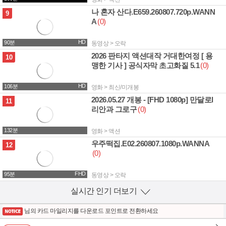
나 혼자 산다.E659.260807.720p.WANN
2.0G
9
A
(0)
HD
90분
동영상 > 오락
2026 판타지 액션대작 거대한여정 [ 용
3.1G
10
맹한 기사 ] 공식자막 초고화질 5.1
(0)
HD
106분
영화 > 최신/미개봉
2026.05.27 개봉 - [FHD 1080p] 만달로l
2.0G
11
리안과 그로구
(0)
132분
영화 > 액션
우주떡집.E02.260807.1080p.WANNA
3.3G
12
(0)
FHD
95분
동영상 > 오락
실시간 인기 더보기
열기
님의 카드 마일리지를 다운로드 포인트로 전환하세요