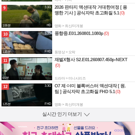
2026 판타지 액션대작 거대한여정 [ 용
3.1G
9
맹한 기사 ] 공식자막 초고화질 5.1
(0)
HD
106분
영화 > 최신/미개봉
풍향중.E01.260801.1080p
(0)
3.1G
10
FHD
115분
동영상 > 오락
재벌X형사 S2.E01.260807.450p-NEXT
716.7M
11
(0)
65분
드라마 > 미니시리즈
O7 제ㅇI미 블록버스터 액션대작 [ 원.
3.3G
12
팀 ] 공식자막 초고화질 FHD 5.1
(0)
FHD
125분
영화 > 최신/미개봉
실시간 인기 더보기
열기