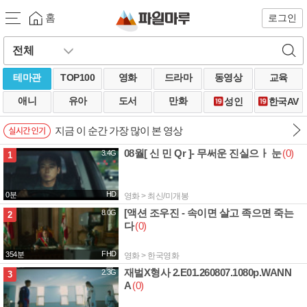
홈
로그인
테마관
TOP100
영화
드라마
동영상
교육
애니
유아
도서
만화
성인
한국AV
지금 이 순간 가장 많이 본 영상
08월[ 신 민 Qr ]- 무써운 진실으ㅏ 눈
(0)
3.4G
1
HD
0분
영화 > 최신/미개봉
[액션 조우진 - 속이면 살고 족으면 죽는
8.0G
2
다
(0)
FHD
354분
영화 > 한국영화
재벌X형사 2.E01.260807.1080p.WANN
2.3G
3
A
(0)