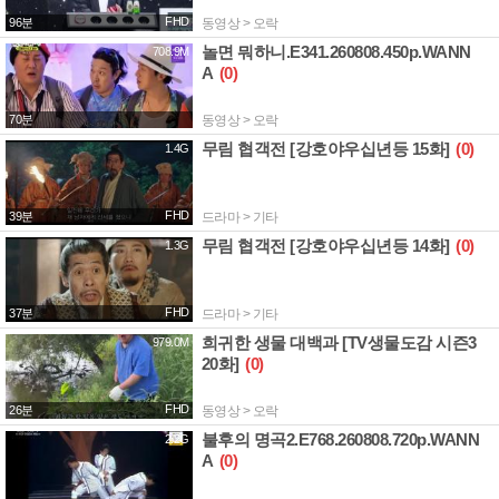
FHD
96분
동영상 > 오락
놀면 뭐하니.E341.260808.450p.WANN
708.9M
A
(0)
70분
동영상 > 오락
무림 협객전 [강호야우십년등 15화]
(0)
1.4G
FHD
39분
드라마 > 기타
무림 협객전 [강호야우십년등 14화]
(0)
1.3G
FHD
37분
드라마 > 기타
희귀한 생물 대백과 [TV생물도감 시즌3
979.0M
20화]
(0)
FHD
26분
동영상 > 오락
불후의 명곡2.E768.260808.720p.WANN
2.2G
A
(0)