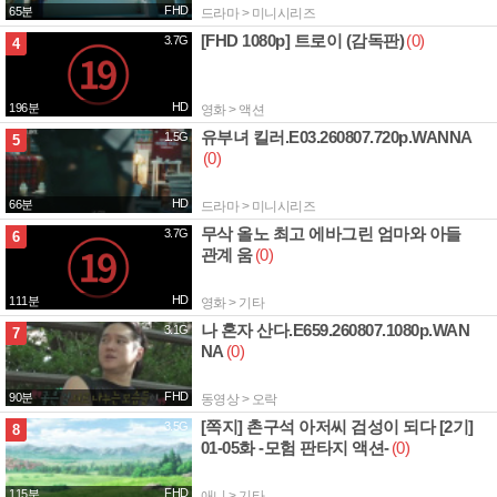
FHD
65분
드라마 > 미니시리즈
[FHD 1080p] 트로이 (감독판)
(0)
3.7G
4
HD
196분
영화 > 액션
유부녀 킬러.E03.260807.720p.WANNA
1.5G
5
(0)
HD
66분
드라마 > 미니시리즈
무삭 올노 최고 에바그린 엄마와 아들
3.7G
6
관계 움
(0)
HD
111분
영화 > 기타
나 혼자 산다.E659.260807.1080p.WAN
3.1G
7
NA
(0)
FHD
90분
동영상 > 오락
[쪽지] 촌구석 아저씨 검성이 되다 [2기]
3.5G
8
01-05화 -모험 판타지 액션-
(0)
FHD
115분
애니 > 기타