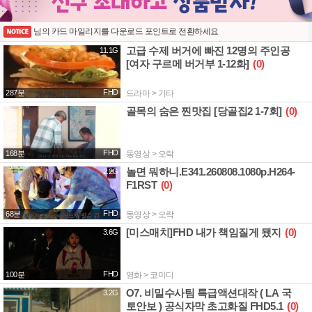
님의 카드 마일리지를 다운로드 포인트로 전환하세요
고급 수제 버거에 빠진 12명의 주인공
11.1G
[여자 구르메 버거부 1-12화]
(0)
FHD
287분
드라마 > 기타
골목의 숨은 찐맛집 [당골집2 1-7회]
(0)
6.1G
FHD
168분
동영상 > 오락
놀면 뭐하니.E341.260808.1080p.H264-
2.2G
F1RST
(0)
FHD
68분
동영상 > 오락
[미스매치]FHD 내가 책임질게 됐지
(0)
3.6G
FHD
100분
영화 > 코미디
O7. 비밀수사팀 특급액션대작 ( LA 국
3.2G
토안보 ) 공식자막 초고화질 FHD5.1
(0)