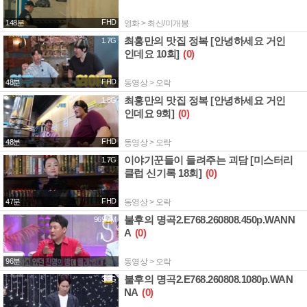
FHD
148분
영화 > 최신/미개봉
최홍만의 맛집 정복 [안녕하세요 거인
1.7G
인데요 10회]
(0)
FHD
48분
동영상 > 오락
최홍만의 맛집 정복 [안녕하세요 거인
1.8G
인데요 9회]
(0)
FHD
48분
동영상 > 오락
이야기꾼들이 들려주는 괴담 [미스터리
1.7G
클럽 신기록 18회]
(0)
FHD
47분
동영상 > 오락
불후의 명곡2.E768.260808.450p.WANN
969.7M
A
(0)
96분
동영상 > 오락
불후의 명곡2.E768.260808.1080p.WAN
3.3G
NA
(0)