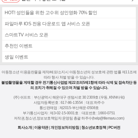
HOT! 성인들을 위한 고수위 성인영화 70% 할인
파일마루 IOS 전용 다운로드 앱 서비스 오픈
스마트TV 서비스 오픈
추천인 이벤트
생일 이벤트
아동청소년 이용음란물을 제작/배포/소지시 아동청소년의 성보호에 관한 법률 제11조에
따라 형사 처벌 받을 수 있습니다.
불법촬영물을 게재할 경우 전기통신사업법 제22조의5제1항에 따라 삭제 및 접속차단 등
의 조치가 취해질 수 있으며 처벌 받을 수 있습니다.
(주) 쉬프트
|
부산광역시 해운대구 센텀서로 30 2309호 (우동, KNN타워)
사업자등록번호 : 617-86-13554
|
대표:하주수
통신판매업 : 제2015-부산해운-0508호
부가통신사업자 : 제3-02-15-0001호
|
대표번호 : 1660-0751
저작권,청소년,정보보호책임자:운영팀 총괄 하주수(help@filemaru.com)
회사소개
|
이용약관
|
개인정보처리방침
|
청소년보호정책
|
PC버전