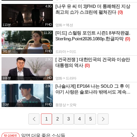
[나우 유 씨 미 3]FHD 더 통쾌해진 지상
4.9G
최고의 쇼가 스크린에 펼쳐진다
(0)
FHD
113분
영화 > 액션
[미드] 스털링 포인트 시즌1 8부작완결.
11.2G
Sterling.Point2026.1080p.한글자막
(0)
FHD
381분
드라마 > 미드
[ 건국전쟁 ] 대한민국의 건국와 이승만
2.9G
대통령의 역사
(0)
HD
101분
영화 > 드라마
[나솔사계] EP164 나는 SOLO 그 후 이
2.6G
야기 사랑은 솔로나라 밖에서도 계속된
다
(0)
FHD
70분
동영상 > 오락
1
2
3
4
5
알면 더욱 좋은 소식들