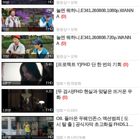
HD
96분
동영상 > 오락
놀면 뭐하니.E341.260808.1080p.WANN
2.4G
A
(0)
FHD
70분
동영상 > 오락
놀면 뭐하니.E341.260808.720p.WANN
1.6G
A
(0)
HD
70분
동영상 > 오락
[프로젝트 Y]FHD 단 한 번의 기회
(0)
5.4G
FHD
108분
영화 > 한국영화
[두 검사]FHD 현실과 맞닿은 뜨거운 우
4.2G
화
(0)
FHD
118분
영화 > 드라마
O8. 돌아온 두웨인존스 액션범죄 [ 도
3.0G
시 탈 출 ] 공식자막 초고화질 FHD5.1
(0)
HD
107분
영화 > 최신/미개봉