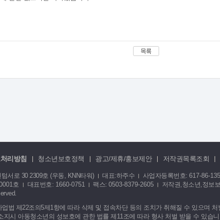
보처리방침
청소년보호정책
광고/제휴/홍보제안
저작권목록조회
|
|
|
|
로 30 2309호 (우동, KNN타워)
대표:하주수
사업자등록번호:
617-86-13
|
|
-0001호
대표번호:
1660-0751
팩스:
0503-8379-2605
저작권,청소년,정보보호책
|
|
|
erved.
법 제22조의5제1항에 따라 삭제 및 접속차단 등의 조치가 취해질 수 있으며 처벌
지시 아동청소년의 성보호에 관한 법률 제11조에 따라 형사 처벌 받을 수 있습니