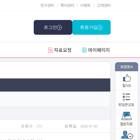
친구관리
|
쪽지관리
|
이벤트
|
고객센터
로그인
회원가입
자료요청
마이페이지
조회수 :
등록일 :
575
2026-07-03