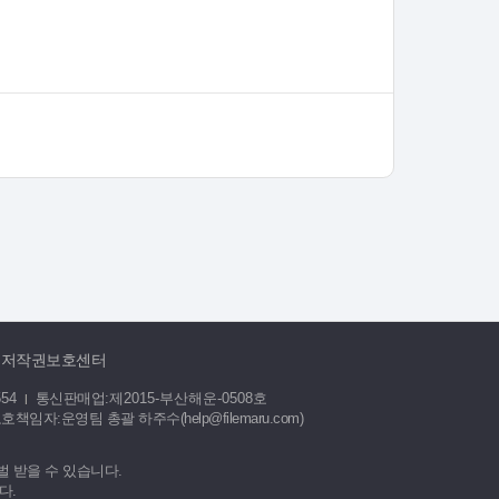
저작권보호센터
554
통신판매업:
제2015-부산해운-0508호
|
임자:운영팀 총괄 하주수(help@filemaru.com)
 받을 수 있습니다.
다.