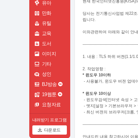
현재 한국인터넷진흥원(KISA)
유아
만화
당사는 전기통신사업법 제22조의
립니다.
유틸
이와관련하여 아래와 같이 안내
교육
도서
-------------------------------------------
이미지
1. 내용 : TLS 하위 버젼(1.1/
기타
2. 작업영향 :
성인
* 윈도우 10이하
- 사용불가, 윈도우 버젼 업데
BJ방송
* 윈도우 10이상
19웹툰
- 윈도우검색[인터넷 속성 > 고급
요청자료
- 엣지[설정 > 기본브라우저 > 
- 최신 버젼의 브라우저(크롬,
내려받기 프로그램
---------------------------------------------
다운로드
안내드린 내용 참고하시어 이용