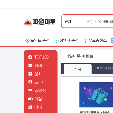
전체
포인트 충전
정액제 충전
무료충전소
파일마루 이벤트
TOP100
전체
무료 포인
전체
영화
드라마
동영상
게임
애니
판매자이벤트 시즌4