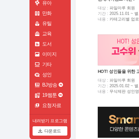
유아
대상
: 파일마루 회원
만화
기간
: 2025.11.01 
내용
: 카테고리별 업로
유틸
교육
도서
이미지
기타
HOT! 성인들을 위한 
성인
대상
: 파일마루 회원
BJ방송
기간
: 2025.01.02 
내용
: 무삭제판 성인
19웹툰
요청자료
내려받기 프로그램
다운로드